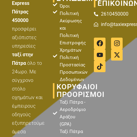
ΕΠΙΚΟΙΝΩ
Express
Όροι
Πάτρας
Πολιτική
2610450000
450000
Ακύρωσης
info@taxiexpres
και
προσφέρει
Πολιτική
αξιόπιστες
F
Y
T
I
X
Επιστροφής
a
o
i
n
-
υπηρεσίες
Χρημάτων
c
u
k
s
t
ταξί στην
Πολιτική
e
t
t
t
w
Πάτρα
όλο το
b
u
o
a
i
Προστασίας
o
b
k
g
t
24ωρο. Με
Προσωπικών
o
e
r
t
Δεδομένων
σύγχρονο
k
a
e
ΚΟΡΥΦΑΊΟΙ
στόλο
m
r
ΠΡΟΟΡΙΣΜΟΊ
οχημάτων και
Ταξί Πάτρα -
έμπειρους
Αεροδρόμιο
οδηγούς
Αράξου
εξυπηρετούμε
(GPA)
άμεσα
Ταξί Πάτρα