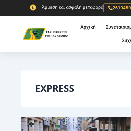
Μετάβαση
Άμμεση και ασφαλή μεταφορά
261045
στο
περιεχόμενο
Αρχική
Συνεταιρισ
Συχ
EXPRESS