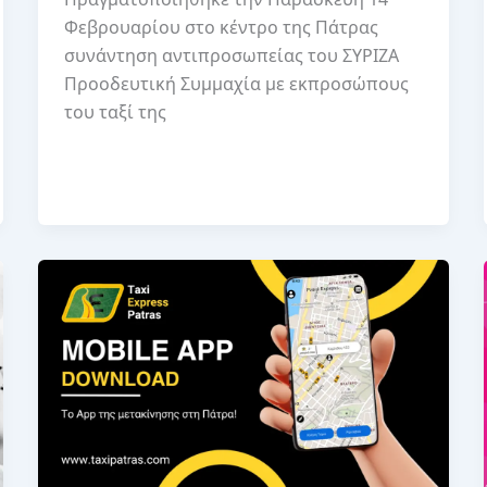
Φεβρουαρίου στο κέντρο της Πάτρας
συνάντηση αντιπροσωπείας του ΣΥΡΙΖΑ
Προοδευτική Συμμαχία με εκπροσώπους
του ταξί της