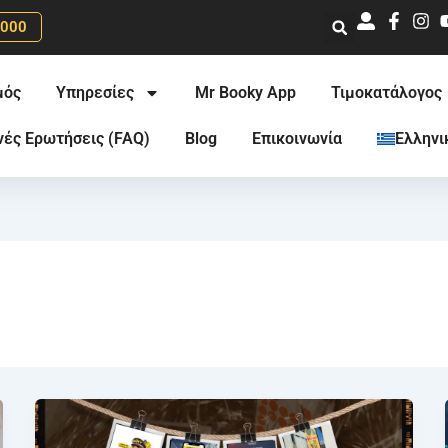
0000
μός
Υπηρεσίες
Mr Booky App
Τιμοκατάλογος
νές Ερωτήσεις (FAQ)
Blog
Επικοινωνία
Ελληνι