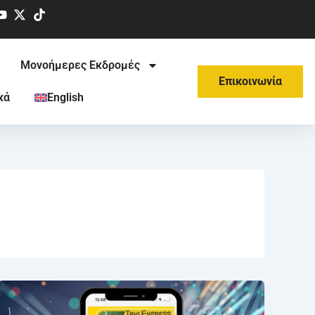
Μονοήμερες Εκδρομές
Επικοινωνία
κά
English