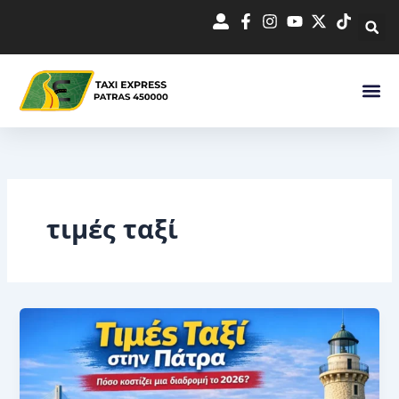
Μετάβαση
στο
περιεχόμενο
τιμές ταξί