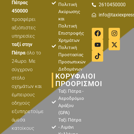
Πάτρας
Πολιτική
2610450000
450000
Ακύρωσης
info@taxiexpres
και
προσφέρει
Πολιτική
αξιόπιστες
F
Y
T
I
X
Επιστροφής
a
o
i
n
-
υπηρεσίες
Χρημάτων
c
u
k
s
t
ταξί στην
Πολιτική
e
t
t
t
w
Πάτρα
όλο το
b
u
o
a
i
Προστασίας
o
b
k
g
t
24ωρο. Με
Προσωπικών
o
e
r
t
Δεδομένων
σύγχρονο
k
a
e
ΚΟΡΥΦΑΊΟΙ
στόλο
m
r
ΠΡΟΟΡΙΣΜΟΊ
οχημάτων και
Ταξί Πάτρα -
έμπειρους
Αεροδρόμιο
οδηγούς
Αράξου
εξυπηρετούμε
(GPA)
άμεσα
Ταξί Πάτρα
- Λιμάνι
κατοίκους