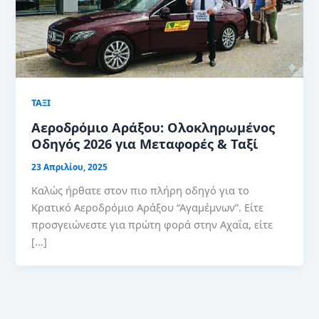
ΤΑΞΙ
Αεροδρόμιο Αράξου: Ολοκληρωμένος
Οδηγός 2026 για Μεταφορές & Ταξί
23 Απριλίου, 2025
Καλώς ήρθατε στον πιο πλήρη οδηγό για το
Κρατικό Αεροδρόμιο Αράξου “Αγαμέμνων”. Είτε
προσγειώνεστε για πρώτη φορά στην Αχαΐα, είτε
[…]