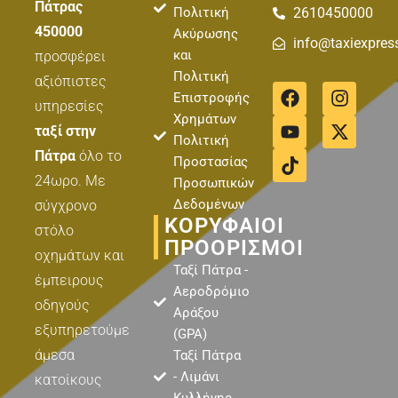
Πάτρας
Πολιτική
2610450000
450000
Ακύρωσης
info@taxiexpres
και
προσφέρει
Πολιτική
αξιόπιστες
F
Y
T
I
X
Επιστροφής
a
o
i
n
-
υπηρεσίες
Χρημάτων
c
u
k
s
t
ταξί στην
Πολιτική
e
t
t
t
w
Πάτρα
όλο το
b
u
o
a
i
Προστασίας
o
b
k
g
t
24ωρο. Με
Προσωπικών
o
e
r
t
Δεδομένων
σύγχρονο
k
a
e
ΚΟΡΥΦΑΊΟΙ
στόλο
m
r
ΠΡΟΟΡΙΣΜΟΊ
οχημάτων και
Ταξί Πάτρα -
έμπειρους
Αεροδρόμιο
οδηγούς
Αράξου
εξυπηρετούμε
(GPA)
άμεσα
Ταξί Πάτρα
- Λιμάνι
κατοίκους
Κυλλήνης