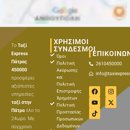
ΧΡΗΣΙΜΟΙ
Το
Ταξί
ΣΥΝΔΕΣΜΟΙ
ΕΠΙΚΟΙΝΩ
Express
Όροι
Πάτρας
Πολιτική
2610450000
450000
Ακύρωσης
info@taxiexpres
και
προσφέρει
Πολιτική
αξιόπιστες
F
Y
T
I
X
Επιστροφής
a
o
i
n
-
υπηρεσίες
Χρημάτων
c
u
k
s
t
ταξί στην
Πολιτική
e
t
t
t
w
Πάτρα
όλο το
b
u
o
a
i
Προστασίας
o
b
k
g
t
24ωρο. Με
Προσωπικών
o
e
r
t
Δεδομένων
σύγχρονο