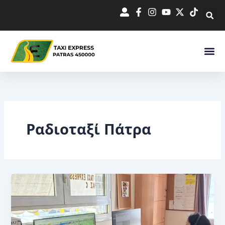
Μετάβαση
στο
περιεχόμενο
Ραδιοταξί Πάτρα