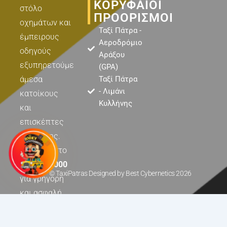
k
a
e
ΚΟΡΥΦΑΊΟΙ
στόλο
m
r
ΠΡΟΟΡΙΣΜΟΊ
οχημάτων και
Ταξί Πάτρα -
έμπειρους
Αεροδρόμιο
οδηγούς
Αράξου
εξυπηρετούμε
(GPA)
άμεσα
Ταξί Πάτρα
- Λιμάνι
κατοίκους
Κυλλήνης
και
επισκέπτες
της πόλης.
Καλέστε στο
2610 450000
© TaxiPatras Designed by
Best Cybernetics
2026
για γρήγορη
και ασφαλή
μετακίνηση
σε κάθε