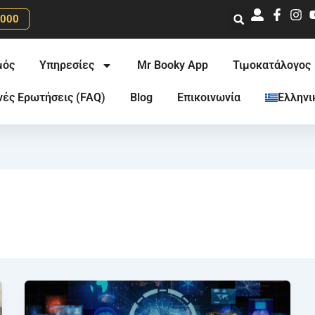
0000
μός
Υπηρεσίες
Mr Booky App
Τιμοκατάλογος
νές Ερωτήσεις (FAQ)
Blog
Επικοινωνία
Ελληνι