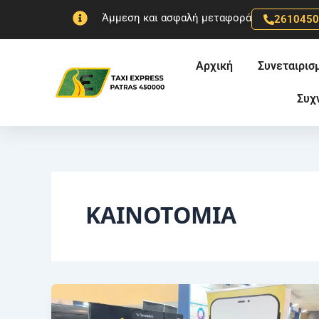
Μετάβαση
Άμμεση και ασφαλή μεταφορά
261045
στο
περιεχόμενο
Αρχική
Συνεταιρισ
Συχ
ΚΑΙΝΟΤΟΜΙΑ