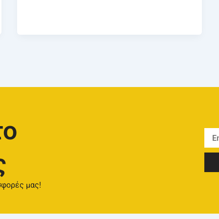
το
ς
σφορές μας!