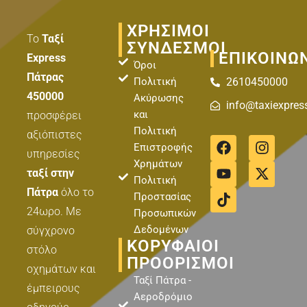
ΧΡΗΣΙΜΟΙ
Το
Ταξί
ΣΥΝΔΕΣΜΟΙ
ΕΠΙΚΟΙΝΩ
Express
Όροι
Πάτρας
Πολιτική
2610450000
450000
Ακύρωσης
info@taxiexpres
και
προσφέρει
Πολιτική
αξιόπιστες
F
Y
T
I
X
Επιστροφής
a
o
i
n
-
υπηρεσίες
Χρημάτων
c
u
k
s
t
ταξί στην
Πολιτική
e
t
t
t
w
Πάτρα
όλο το
b
u
o
a
i
Προστασίας
o
b
k
g
t
24ωρο. Με
Προσωπικών
o
e
r
t
Δεδομένων
σύγχρονο
k
a
e
ΚΟΡΥΦΑΊΟΙ
στόλο
m
r
ΠΡΟΟΡΙΣΜΟΊ
οχημάτων και
Ταξί Πάτρα -
έμπειρους
Αεροδρόμιο