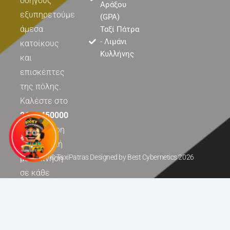
οδηγούς
Αράξου
εξυπηρετούμε
(GPA)
άμεσα
Ταξί Πάτρα
- Λιμάνι
κατοίκους
Κυλλήνης
και
επισκέπτες
της πόλης.
Καλέστε στο
2610 450000
για γρήγορη
και ασφαλή
© TaxiPatras Designed by
Best Cybernetics
2026
μετακίνηση
σε κάθε
σημείο της
Πάτρας.