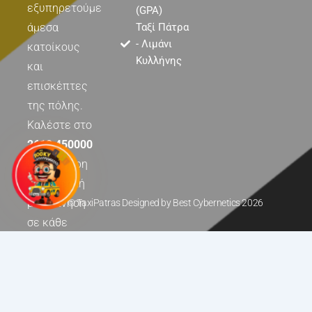
εξυπηρετούμε
(GPA)
άμεσα
Ταξί Πάτρα
- Λιμάνι
κατοίκους
Κυλλήνης
και
επισκέπτες
της πόλης.
Καλέστε στο
2610 450000
για γρήγορη
και ασφαλή
μετακίνηση
© TaxiPatras Designed by
Best Cybernetics
2026
σε κάθε
σημείο της
Πάτρας.