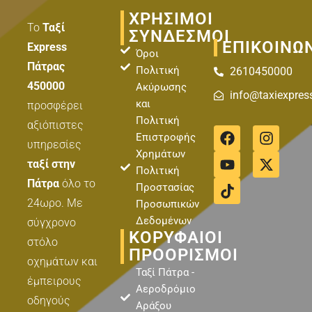
ΧΡΗΣΙΜΟΙ
Το
Ταξί
ΣΥΝΔΕΣΜΟΙ
ΕΠΙΚΟΙΝΩ
Express
Όροι
Πάτρας
Πολιτική
2610450000
450000
Ακύρωσης
info@taxiexpres
και
προσφέρει
Πολιτική
αξιόπιστες
F
Y
T
I
X
Επιστροφής
a
o
i
n
-
υπηρεσίες
Χρημάτων
c
u
k
s
t
ταξί στην
Πολιτική
e
t
t
t
w
Πάτρα
όλο το
b
u
o
a
i
Προστασίας
o
b
k
g
t
24ωρο. Με
Προσωπικών
o
e
r
t
Δεδομένων
σύγχρονο
k
a
e
ΚΟΡΥΦΑΊΟΙ
στόλο
m
r
ΠΡΟΟΡΙΣΜΟΊ
οχημάτων και
Ταξί Πάτρα -
έμπειρους
Αεροδρόμιο
οδηγούς
Αράξου