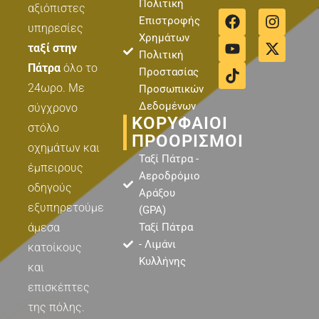
Πολιτική
αξιόπιστες
F
Y
T
I
X
Επιστροφής
a
o
i
n
-
υπηρεσίες
Χρημάτων
c
u
k
s
t
ταξί στην
Πολιτική
e
t
t
t
w
Πάτρα
όλο το
b
u
o
a
i
Προστασίας
o
b
k
g
t
24ωρο. Με
Προσωπικών
o
e
r
t
Δεδομένων
σύγχρονο
k
a
e
ΚΟΡΥΦΑΊΟΙ
στόλο
m
r
ΠΡΟΟΡΙΣΜΟΊ
οχημάτων και
Ταξί Πάτρα -
έμπειρους
Αεροδρόμιο
οδηγούς
Αράξου
εξυπηρετούμε
(GPA)
άμεσα
Ταξί Πάτρα
- Λιμάνι
κατοίκους
Κυλλήνης
και
επισκέπτες
της πόλης.